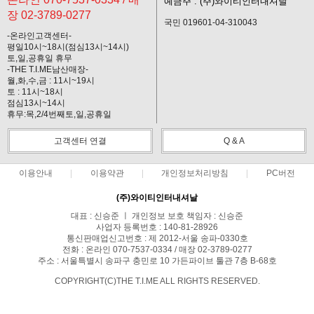
예금주 : (주)와이티인터내셔날
장 02-3789-0277
국민 019601-04-310043
-온라인고객센터-
평일10시~18시(점심13시~14시)
토,일,공휴일 휴무
-THE T.I.ME남산매장-
월,화,수,금 : 11시~19시
토 : 11시~18시
점심13시~14시
휴무:목,2/4번째토,일,공휴일
고객센터 연결
Q & A
이용안내
이용약관
개인정보처리방침
PC버전
(주)와이티인터내셔날
대표 : 신승준 ㅣ 개인정보 보호 책임자 : 신승준
사업자 등록번호 : 140-81-28926
통신판매업신고번호 : 제 2012-서울 송파-0330호
전화 : 온라인 070-7537-0334 / 매장 02-3789-0277
주소 : 서울특별시 송파구 충민로 10 가든파이브 툴관 7층 B-68호
COPYRIGHT(C)THE T.I.ME ALL RIGHTS RESERVED.