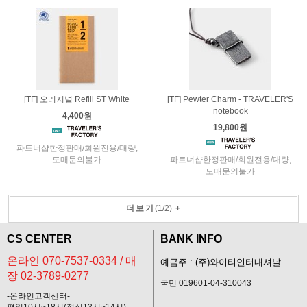
[TF] 오리지널 Refill ST White
[TF] Pewter Charm - TRAVELER'S
notebook
4,400원
19,800원
파트너샵한정판매/회원전용/대량,
도매문의불가
파트너샵한정판매/회원전용/대량,
도매문의불가
더보기
(
1
/
2
)
+
CS CENTER
BANK INFO
온라인 070-7537-0334 / 매
예금주 : (주)와이티인터내셔날
장 02-3789-0277
국민 019601-04-310043
-온라인고객센터-
평일10시~18시(점심13시~14시)