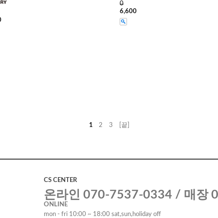
0
6,600
0
1
2
3
[끝]
CS CENTER
온라인 070-7537-0334 / 매장 0
ONLINE
mon - fri 10:00 ~ 18:00 sat,sun,holiday off