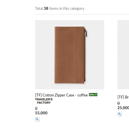
Total
38
items in this category
[TF] Cotton Zipper Case - coffee
[TF] B
0
25,00
0
55,000