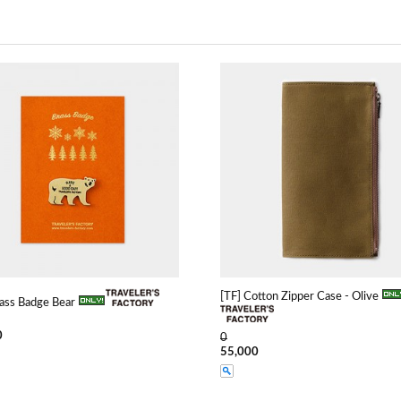
[TF] Cotton Zipper Case - Olive
rass Badge Bear
0
0
55,000