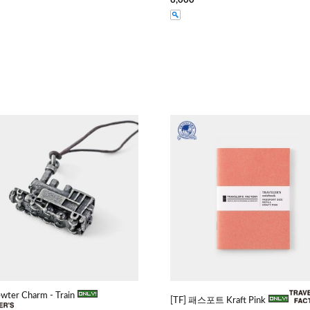
6,000
ewter Charm - Train
[TF] 패스포트 Kraft Pink