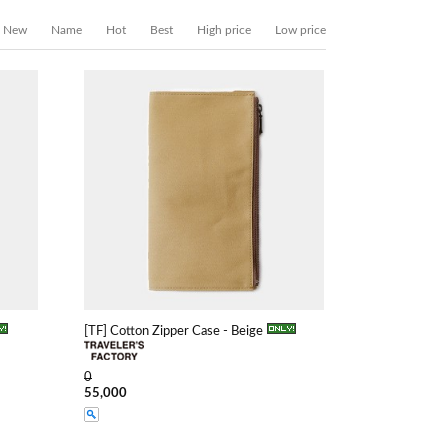
New
Name
Hot
Best
High price
Low price
[TF] Cotton Zipper Case - Beige
0
55,000