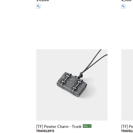
14,000
4,500
[TF] Pewter Charm - Trunk
[TF] P