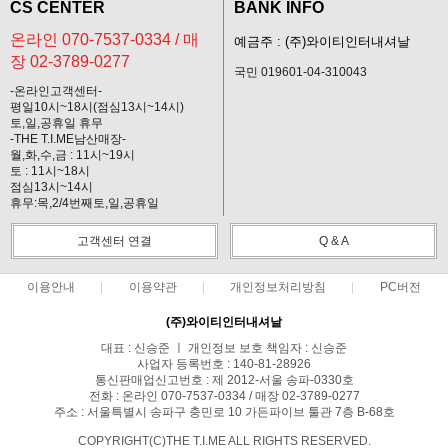
CS CENTER
BANK INFO
온라인 070-7537-0334 / 매
예금주 : (주)와이티인터내셔날
장 02-3789-0277
국민 019601-04-310043
-온라인고객센터-
평일10시~18시(점심13시~14시)
토,일,공휴일 휴무
-THE T.I.ME남산매장-
월,화,수,금 : 11시~19시
토 : 11시~18시
점심13시~14시
휴무:목,2/4번째토,일,공휴일
고객센터 연결
Q & A
이용안내
이용약관
개인정보처리방침
PC버전
(주)와이티인터내셔날
대표 : 신승준 ㅣ 개인정보 보호 책임자 : 신승준
사업자 등록번호 : 140-81-28926
통신판매업신고번호 : 제 2012-서울 송파-0330호
전화 : 온라인 070-7537-0334 / 매장 02-3789-0277
주소 : 서울특별시 송파구 충민로 10 가든파이브 툴관 7층 B-68호
COPYRIGHT(C)THE T.I.ME ALL RIGHTS RESERVED.