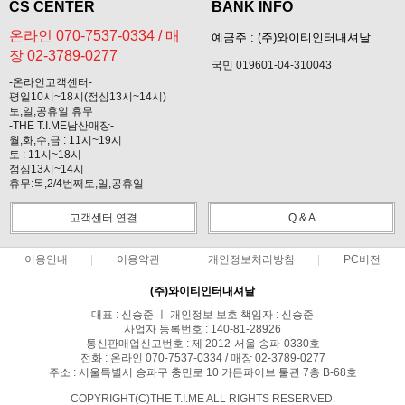
CS CENTER
BANK INFO
온라인 070-7537-0334 / 매
예금주 : (주)와이티인터내셔날
장 02-3789-0277
국민 019601-04-310043
-온라인고객센터-
평일10시~18시(점심13시~14시)
토,일,공휴일 휴무
-THE T.I.ME남산매장-
월,화,수,금 : 11시~19시
토 : 11시~18시
점심13시~14시
휴무:목,2/4번째토,일,공휴일
고객센터 연결
Q & A
이용안내
이용약관
개인정보처리방침
PC버전
(주)와이티인터내셔날
대표 : 신승준 ㅣ 개인정보 보호 책임자 : 신승준
사업자 등록번호 : 140-81-28926
통신판매업신고번호 : 제 2012-서울 송파-0330호
전화 : 온라인 070-7537-0334 / 매장 02-3789-0277
주소 : 서울특별시 송파구 충민로 10 가든파이브 툴관 7층 B-68호
COPYRIGHT(C)THE T.I.ME ALL RIGHTS RESERVED.