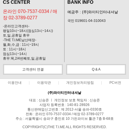
CS CENTER
BANK INFO
온라인 070-7537-0334 / 매
예금주 : (주)와이티인터내셔날
장 02-3789-0277
국민 019601-04-310043
-온라인고객센터-
평일10시~18시(점심13시~14시)
토,일,공휴일 휴무
-THE T.I.ME남산매장-
월,화,수,금 : 11시~19시
토 : 11시~18시
점심13시~14시
휴무:목,2/4번째토,일,공휴일
고객센터 연결
Q & A
이용안내
이용약관
개인정보처리방침
PC버전
(주)와이티인터내셔날
대표 : 신승준 ㅣ 개인정보 보호 책임자 : 신승준
사업자 등록번호 : 140-81-28926
통신판매업신고번호 : 제 2012-서울 송파-0330호
전화 : 온라인 070-7537-0334 / 매장 02-3789-0277
주소 : 서울특별시 송파구 충민로 10 가든파이브 툴관 7층 B-68호
COPYRIGHT(C)THE T.I.ME ALL RIGHTS RESERVED.