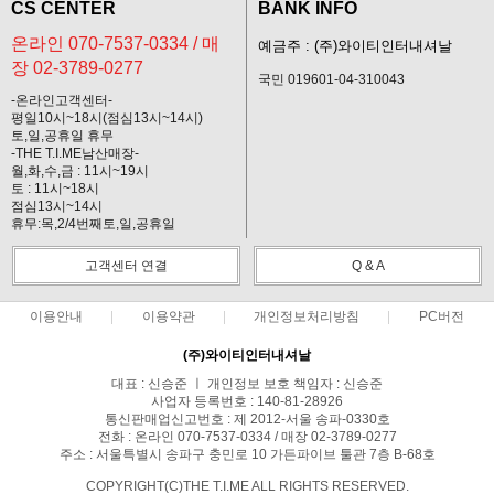
CS CENTER
BANK INFO
온라인 070-7537-0334 / 매
예금주 : (주)와이티인터내셔날
장 02-3789-0277
국민 019601-04-310043
-온라인고객센터-
평일10시~18시(점심13시~14시)
토,일,공휴일 휴무
-THE T.I.ME남산매장-
월,화,수,금 : 11시~19시
토 : 11시~18시
점심13시~14시
휴무:목,2/4번째토,일,공휴일
고객센터 연결
Q & A
이용안내
이용약관
개인정보처리방침
PC버전
(주)와이티인터내셔날
대표 : 신승준 ㅣ 개인정보 보호 책임자 : 신승준
사업자 등록번호 : 140-81-28926
통신판매업신고번호 : 제 2012-서울 송파-0330호
전화 : 온라인 070-7537-0334 / 매장 02-3789-0277
주소 : 서울특별시 송파구 충민로 10 가든파이브 툴관 7층 B-68호
COPYRIGHT(C)THE T.I.ME ALL RIGHTS RESERVED.