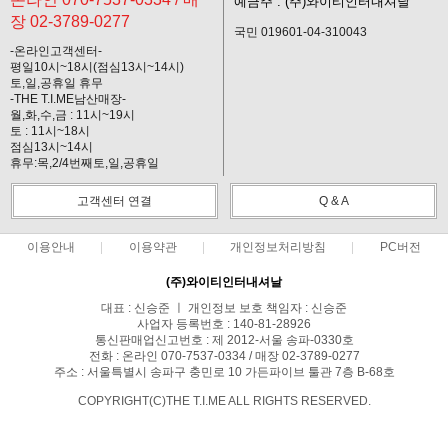
예금주 : (주)와이티인터내셔날
장 02-3789-0277
국민 019601-04-310043
-온라인고객센터-
평일10시~18시(점심13시~14시)
토,일,공휴일 휴무
-THE T.I.ME남산매장-
월,화,수,금 : 11시~19시
토 : 11시~18시
점심13시~14시
휴무:목,2/4번째토,일,공휴일
고객센터 연결
Q & A
이용안내
이용약관
개인정보처리방침
PC버전
(주)와이티인터내셔날
대표 : 신승준 ㅣ 개인정보 보호 책임자 : 신승준
사업자 등록번호 : 140-81-28926
통신판매업신고번호 : 제 2012-서울 송파-0330호
전화 : 온라인 070-7537-0334 / 매장 02-3789-0277
주소 : 서울특별시 송파구 충민로 10 가든파이브 툴관 7층 B-68호
COPYRIGHT(C)THE T.I.ME ALL RIGHTS RESERVED.