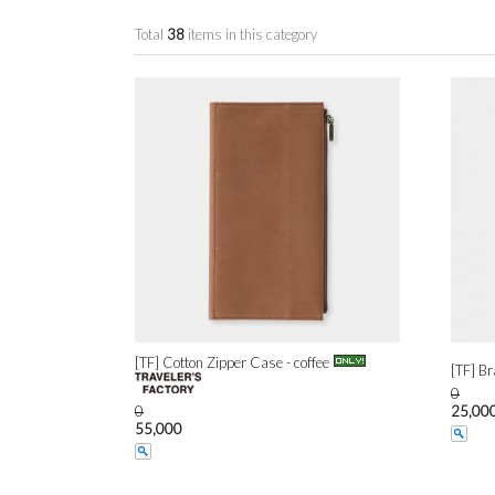
Total
38
items in this category
[TF] Cotton Zipper Case - coffee
[TF] B
0
0
25,00
55,000