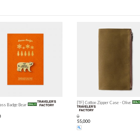
[TF] Cotton Zipper Case - Olive
rass Badge Bear
0
0
55,000