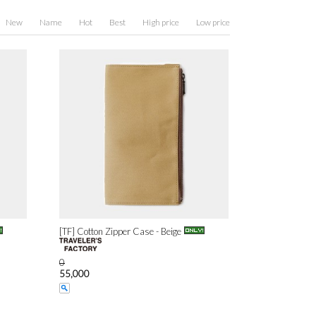
New
Name
Hot
Best
High price
Low price
[TF] Cotton Zipper Case - Beige
0
55,000