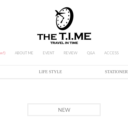
ew!)
ABOUT ME
EVENT
REVIEW
Q&A
ACCESS
LIFE STYLE
STATIONER
NEW