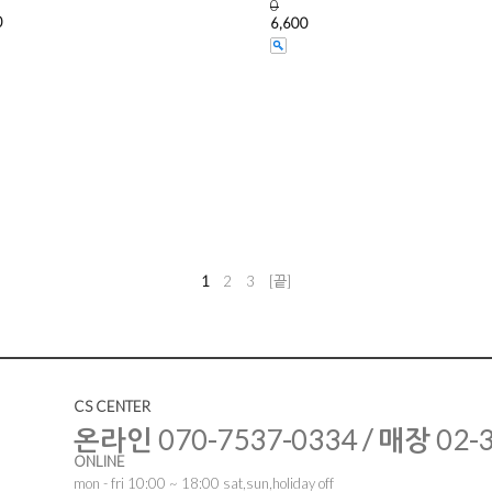
0
0
6,600
1
2
3
[끝]
CS CENTER
온라인 070-7537-0334 / 매장 02-
ONLINE
mon - fri 10:00 ~ 18:00 sat,sun,holiday off