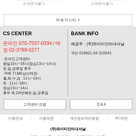
도매문의불가
도매문의불가
더보기
(
1
/
6
)
+
CS CENTER
BANK INFO
온라인 070-7537-0334 / 매
예금주 : (주)와이티인터내셔날
장 02-3789-0277
국민 019601-04-310043
-온라인고객센터-
평일10시~18시(점심13시~14시)
토,일,공휴일 휴무
-THE T.I.ME남산매장-
월,화,수,금 : 11시~19시
토 : 11시~18시
점심13시~14시
휴무:목,2/4번째토,일,공휴일
고객센터 연결
Q & A
이용안내
이용약관
개인정보처리방침
PC버전
(주)와이티인터내셔날