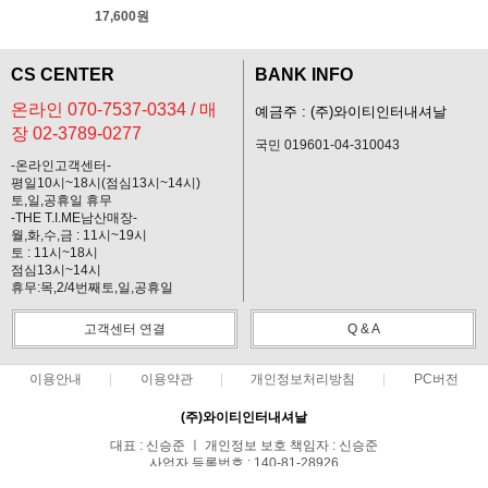
17,600원
CS CENTER
BANK INFO
온라인 070-7537-0334 / 매
예금주 : (주)와이티인터내셔날
장 02-3789-0277
국민 019601-04-310043
-온라인고객센터-
평일10시~18시(점심13시~14시)
토,일,공휴일 휴무
-THE T.I.ME남산매장-
월,화,수,금 : 11시~19시
토 : 11시~18시
점심13시~14시
휴무:목,2/4번째토,일,공휴일
고객센터 연결
Q & A
이용안내
이용약관
개인정보처리방침
PC버전
(주)와이티인터내셔날
대표 : 신승준 ㅣ 개인정보 보호 책임자 : 신승준
사업자 등록번호 : 140-81-28926
통신판매업신고번호 : 제 2012-서울 송파-0330호