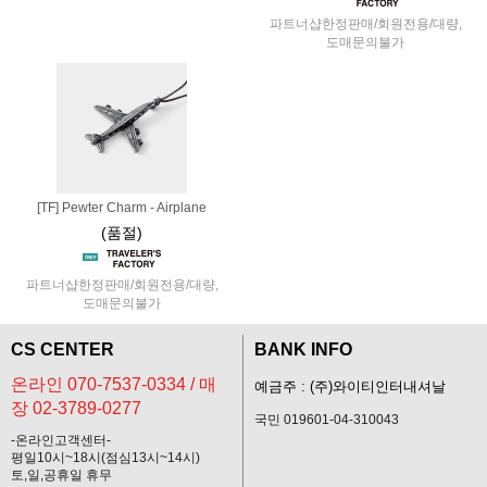
파트너샵한정판매/회원전용/대량,
도매문의불가
[TF] Pewter Charm - Airplane
(품절)
파트너샵한정판매/회원전용/대량,
도매문의불가
CS CENTER
BANK INFO
온라인 070-7537-0334 / 매
예금주 : (주)와이티인터내셔날
장 02-3789-0277
국민 019601-04-310043
-온라인고객센터-
평일10시~18시(점심13시~14시)
토,일,공휴일 휴무