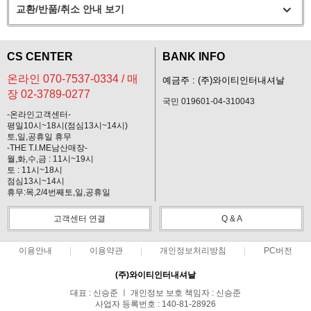
교환/반품/취소 안내 보기
CS CENTER
BANK INFO
온라인 070-7537-0334 / 매
예금주 : (주)와이티인터내셔날
장 02-3789-0277
국민 019601-04-310043
-온라인고객센터-
평일10시~18시(점심13시~14시)
토,일,공휴일 휴무
-THE T.I.ME남산매장-
월,화,수,금 : 11시~19시
토 : 11시~18시
점심13시~14시
휴무:목,2/4번째토,일,공휴일
고객센터 연결
Q & A
이용안내
이용약관
개인정보처리방침
PC버전
(주)와이티인터내셔날
대표 : 신승준 ㅣ 개인정보 보호 책임자 : 신승준
사업자 등록번호 : 140-81-28926