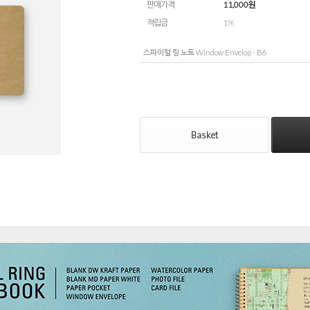
판매가격
11,000
원
적립금
1%
스파이럴 링 노트 Window Envelop - B6
Basket