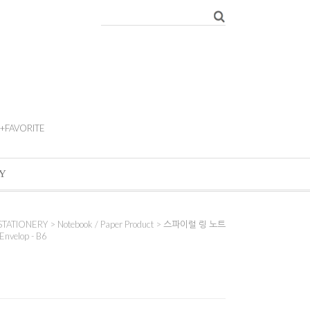
+FAVORITE
Y
STATIONERY
>
Notebook / Paper Product
> 스파이럴 링 노트
nvelop - B6