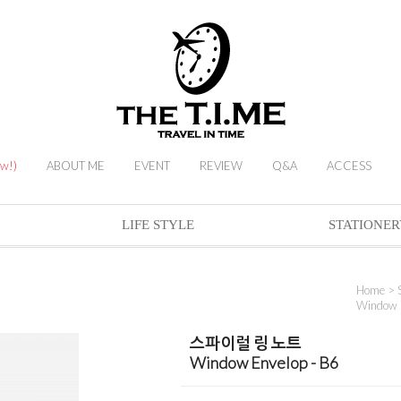
ew!)
ABOUT ME
EVENT
REVIEW
Q&A
ACCESS
LIFE STYLE
STATIONER
Home
>
Window E
스파이럴 링 노트
Window Envelop - B6