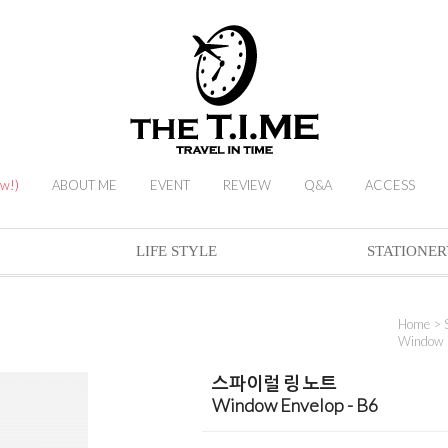
ew!)
ABOUT ME
EVENT
REVIEW
Q&A
ACCESS
LIFE STYLE
STATIONER
Home
>
Window E
스파이럴 링 노트
Window Envelop - B6