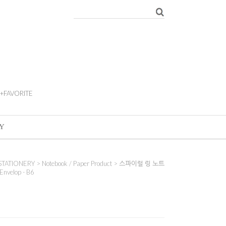
+FAVORITE
Y
STATIONERY
>
Notebook / Paper Product
> 스파이럴 링 노트
nvelop - B6