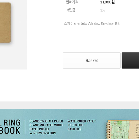
판매가격
11,000
원
적립금
1%
스파이럴 링 노트 Window Envelop - B6
Basket