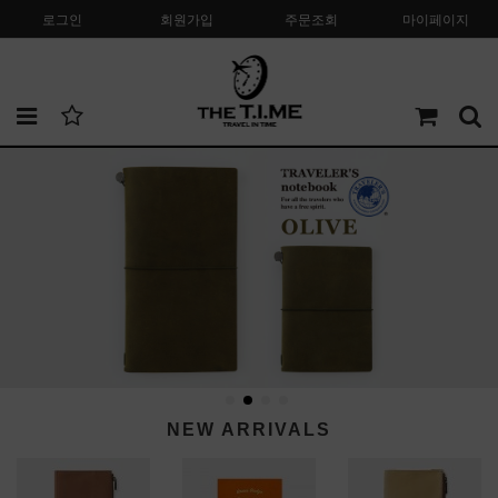
로그인
회원가입
주문조회
마이페이지
NEW ARRIVALS