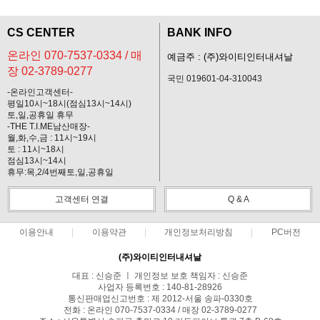
CS CENTER
BANK INFO
온라인 070-7537-0334 / 매
예금주 : (주)와이티인터내셔날
장 02-3789-0277
국민 019601-04-310043
-온라인고객센터-
평일10시~18시(점심13시~14시)
토,일,공휴일 휴무
-THE T.I.ME남산매장-
월,화,수,금 : 11시~19시
토 : 11시~18시
점심13시~14시
휴무:목,2/4번째토,일,공휴일
고객센터 연결
Q & A
이용안내
이용약관
개인정보처리방침
PC버전
(주)와이티인터내셔날
대표 : 신승준 ㅣ 개인정보 보호 책임자 : 신승준
사업자 등록번호 : 140-81-28926
통신판매업신고번호 : 제 2012-서울 송파-0330호
전화 : 온라인 070-7537-0334 / 매장 02-3789-0277