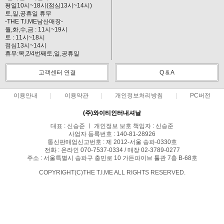
평일10시~18시(점심13시~14시)
토,일,공휴일 휴무
-THE T.I.ME남산매장-
월,화,수,금 : 11시~19시
토 : 11시~18시
점심13시~14시
휴무:목,2/4번째토,일,공휴일
고객센터 연결
Q & A
이용안내
이용약관
개인정보처리방침
PC버전
(주)와이티인터내셔날
대표 : 신승준 ㅣ 개인정보 보호 책임자 : 신승준
사업자 등록번호 : 140-81-28926
통신판매업신고번호 : 제 2012-서울 송파-0330호
전화 : 온라인 070-7537-0334 / 매장 02-3789-0277
주소 : 서울특별시 송파구 충민로 10 가든파이브 툴관 7층 B-68호
COPYRIGHT(C)THE T.I.ME ALL RIGHTS RESERVED.