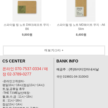
스파이럴 링 노트 DW크래프트 무지 -
스파이럴 링 노트 MD화이트 무지 - A6
B6
Slim
9,800원
8,400원
더보기
(
1
/
4
)
+
CS CENTER
BANK INFO
온라인 070-7537-0334 / 매
예금주 : (주)와이티인터내셔날
장 02-3789-0277
국민 019601-04-310043
-온라인고객센터-
평일10시~18시(점심13시~14시)
토,일,공휴일 휴무
-THE T.I.ME남산매장-
월,화,수,금 : 11시~19시
토 : 11시~18시
점심13시~14시