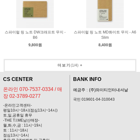
스파이럴 링 노트 DW크래프트 무지 -
스파이럴 링 노트 MD화이트 무지 - A6
B6
Slim
9,800원
8,400원
더보기
(
1
/
4
)
+
CS CENTER
BANK INFO
온라인 070-7537-0334 / 매
예금주 : (주)와이티인터내셔날
장 02-3789-0277
국민 019601-04-310043
-온라인고객센터-
평일10시~18시(점심13시~14시)
토,일,공휴일 휴무
-THE T.I.ME남산매장-
월,화,수,금 : 11시~19시
토 : 11시~18시
점심13시~14시